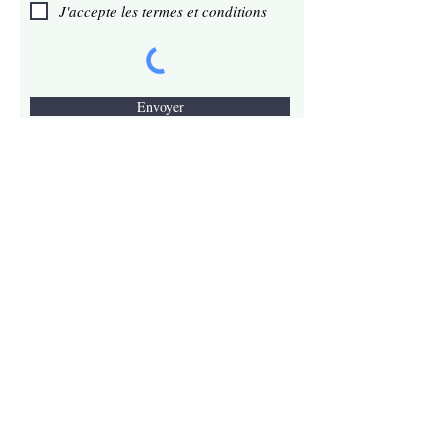
J'accepte les termes et conditions
Envoyer
Acheter en pharmacie
STAMINAX Srl
Siège social : via Lorenzo Perosi 18, 20900
Monza (MB),
Italie
Code fiscal/numéro de TVA :
13532760967
REA : MB-2728872
Capital social : 10 000,00 € entièrement
libéré