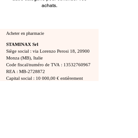
achats.
Acheter en pharmacie
STAMINAX Srl
Siège social : via Lorenzo Perosi 18, 20900
Monza (MB),
Italie
Code fiscal/numéro de TVA :
13532760967
REA : MB-2728872
Capital social : 10 000,00 € entièrement
libéré
info@staminax.it
Conditions de vente
Règles privées
Paiement, expédition et retours