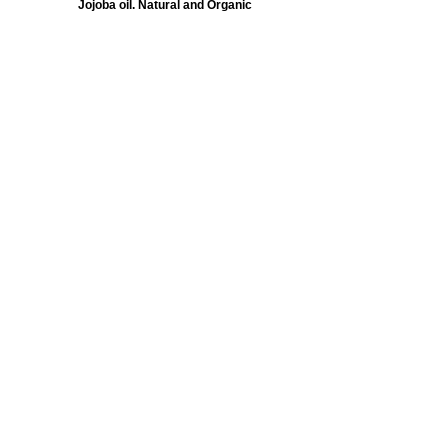
Jojoba oil. Natural and Organic
Vitis Vinifera Seed Oil
IT: Olio di Vinaccioli. Naturale e Biologico
EN: Grapeseed oil. Natural and Organic