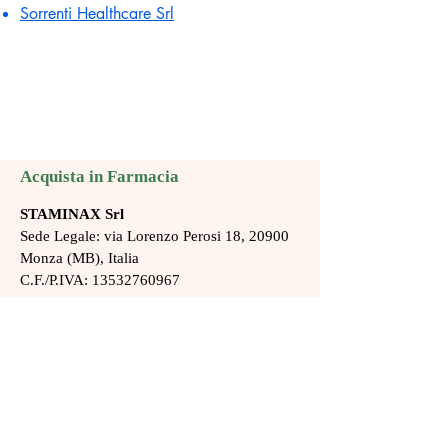
Sorrenti Healthcare Srl
Acquista in Farmacia
STAMINAX Srl
Sede Legale: via Lorenzo Perosi 18, 20900
Monza (MB),
Italia
C.F./P.IVA:
13532760967
REA: MB-2728872
Capitale Sociale: € 10.000,00 i.v.
info@staminax.it
Condizioni di Vendita