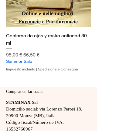
Contorno de ojos y rostro antiedad 30
ml
Precio
Precio de oferta
95,00 €
66,50 €
Summer Sale
Impuesto incluido
|
Spedizione e Consegna
Comprar en farmacia
STAMINAX Srl
Domicilio social: via Lorenzo Perosi 18,
20900 Monza (MB),
Italia
Código fiscal/Número de IVA:
13532760967
LEER: MB-2728872